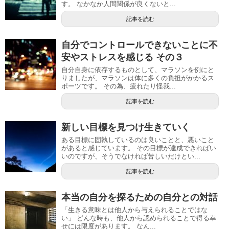
す。 なかなか人間関係が良くないと...
記事を読む
自分でコントロールできないことに不
安やストレスを感じる その３
自分自身に依存するものとして、マラソンを例にと
りましたが、マラソンは体に多くの負担がかかるス
ポーツです。 その為、疲れたり怪我...
記事を読む
新しい目標を見つけ生きていく
ある目標に固執しているのは良いことと、悪いこと
があると感じています。 その目標が達成できればい
いのですが、そうでなければ苦しいだけとい...
記事を読む
本当の自分を探るための自分との対話
「生きる意味とは他人から与えられることではな
い」 どんな時も、他人から認められることで得る幸
せには限度があります。 なん...