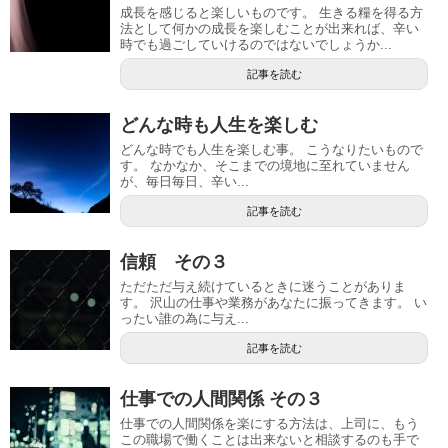
成長を感じると楽しいものです。 生きる糧を得る方
法として何かの成長を楽しむことが出来れば、辛い
時でも過ごしていけるのではないでしょうか...
記事を読む
どんな時も人生を楽しむ
どんな時でも人生を楽しむ事。 こうなりたいもので
す。 なかなか、そこまでの境地に至れていません
が、毎日毎日、辛い...
記事を読む
信頼 その３
ただただ与え続けているときに迷うことがありま
す。 沢山の仕事や業務があなたに振ってきます。 い
ったい誰の為に与え...
記事を読む
仕事での人間関係 その３
仕事での人間関係を楽にする方法は、上司に、もう
この職場で働くことは出来ないと相談するのも手で