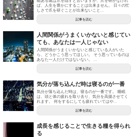
能ある鷹は爪を隠すと言いますが、爪を研がなけれ
ば、人生を豊かにすることは出来ません。 日々の忙
しさで爪を研ぐことが出来ないこと...
記事を読む
人間関係がうまくいかないと感じてい
ても、あなたは一人じゃない
人間関係がうまくいかないと感じている人がいた
ら、どうかこう思ってほしい。 そう思っているのは
あなた一人だけではないない。 ...
記事を読む
​気分が落ち込んだ時は寝るのが一番
気分が落ち込んだ時は、寝るのが一番です。 睡眠
は、頭と体の疲れを取り去り、気分を高揚させてく
れます。 何をするにしても疲れていてはや...
記事を読む
成長を感じることで生きる糧を得られ
る