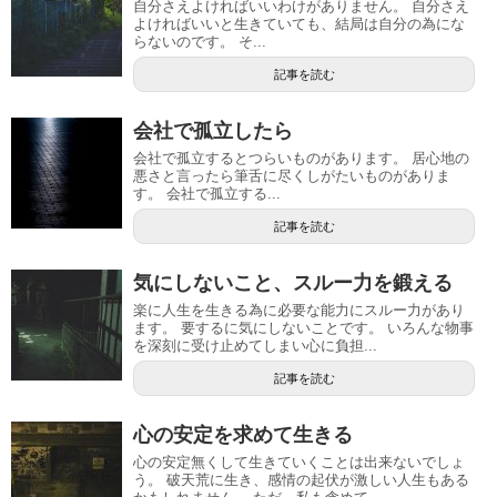
自分さえよければいいわけがありません。 自分さえ
よければいいと生きていても、結局は自分の為にな
らないのです。 そ...
記事を読む
会社で孤立したら
会社で孤立するとつらいものがあります。 居心地の
悪さと言ったら筆舌に尽くしがたいものがありま
す。 会社で孤立する...
記事を読む
気にしないこと、スルー力を鍛える
楽に人生を生きる為に必要な能力にスルー力があり
ます。 要するに気にしないことです。 いろんな物事
を深刻に受け止めてしまい心に負担...
記事を読む
心の安定を求めて生きる
心の安定無くして生きていくことは出来ないでしょ
う。 破天荒に生き、感情の起伏が激しい人生もある