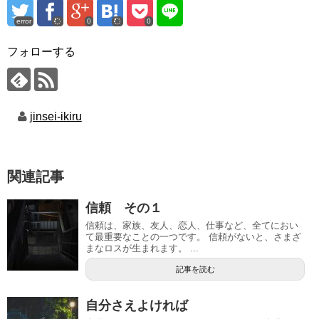
error
0
0
フォローする
jinsei-ikiru
関連記事
信頼 その１
信頼は、家族、友人、恋人、仕事など、全てにおい
て最重要なことの一つです。 信頼がないと、さまざ
まなロスが生まれます。 ...
記事を読む
自分さえよければ