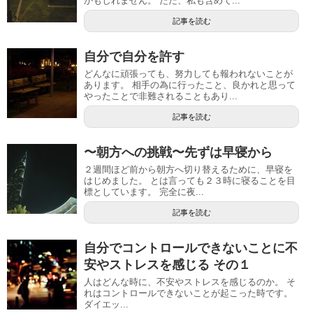
かもしれません。 ただ、私も含めて...
記事を読む
自分で自分を許す
どんなに頑張っても、努力しても報われないことが
あります。 相手の為に行ったこと、良かれと思って
やったことで非難されることもあり...
記事を読む
〜朝方への挑戦〜先ずは早寝から
２週間ほど前から朝方へ切り替えるために、早寝を
はじめました。 とは言っても２３時に寝ることを目
標としています。 完全に夜...
記事を読む
自分でコントロールできないことに不
安やストレスを感じる その１
人はどんな時に、不安やストレスを感じるのか。 そ
れはコントロールできないことが起こった時です。
ダイエッ...